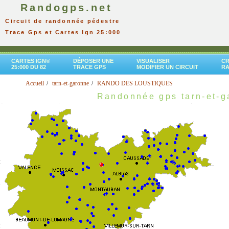
Randogps.net
Circuit de randonnée pédestre
Trace Gps et Cartes Ign 25:000
CARTES IGN®
DÉPOSER UNE
VISUALISER
CR
25:000 DU 82
TRACE GPS
MODIFIER UN CIRCUIT
R
Accueil
tarn-et-garonne
RANDO DES LOUSTIQUES
Randonnée gps tarn-et-g