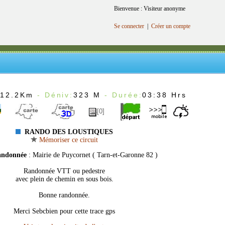
Bienvenue : Visiteur anonyme
Se connecter
|
Créer un compte
:
12.2Km
- Déniv:
323 M
- Durée:
03:38 Hrs
[0]
RANDO DES LOUSTIQUES
Mémoriser ce circuit
andonnée
: Mairie de Puycornet ( Tarn-et-Garonne 82 )
Randonnée VTT ou pedestre
avec plein de chemin en sous bois.
Bonne randonnée.
Merci Sebcbien pour cette trace gps