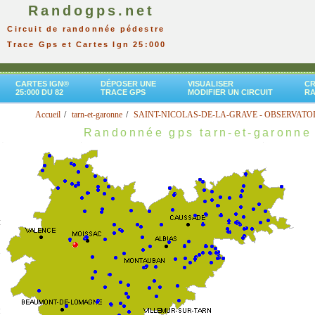
Randogps.net
Circuit de randonnée pédestre
Trace Gps et Cartes Ign 25:000
CARTES IGN®
DÉPOSER UNE
VISUALISER
CR
25:000 DU 82
TRACE GPS
MODIFIER UN CIRCUIT
R
Accueil
tarn-et-garonne
SAINT-NICOLAS-DE-LA-GRAVE - OBSERVATO
Randonnée gps tarn-et-garonne