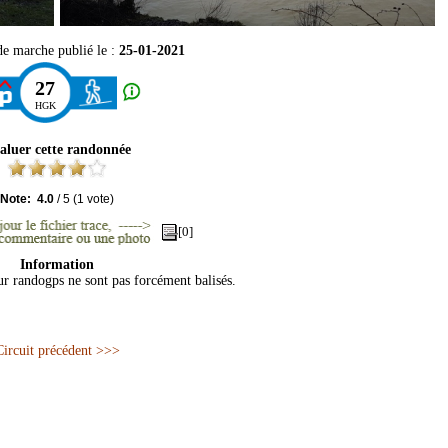
de marche publié le :
25-01-2021
27
HGK
aluer cette randonnée
Note:
4.0
/
5
(
1
vote)
[0]
Information
sur randogps ne sont pas forcément balisés.
Circuit précédent >>>