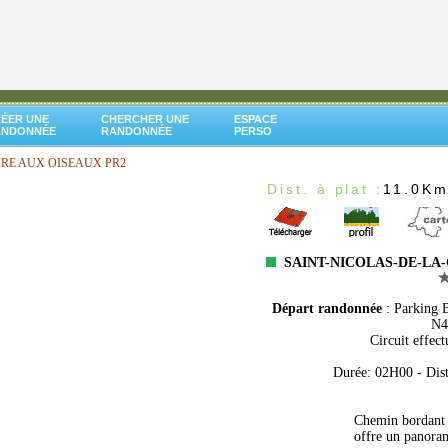
ÉER UNE
CHERCHER UNE
ESPACE
ANDONNÉE
RANDONNÉE
PERSO
IRE AUX OISEAUX PR2
Dist. à plat :
11.0K
SAINT-NICOLAS-DE-LA-
Départ randonnée
: Parking
N4
Circuit effect
Durée: 02H00 - Dista
Chemin bordant l
offre un panoram