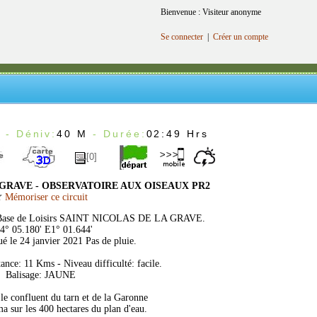
Bienvenue : Visiteur anonyme
Se connecter
|
Créer un compte
m
- Déniv:
40 M
- Durée:
02:49 Hrs
[0]
GRAVE - OBSERVATOIRE AUX OISEAUX PR2
Mémoriser ce circuit
 Base de Loisirs SAINT NICOLAS DE LA GRAVE.
4° 05.180' E1° 01.644'
ué le 24 janvier 2021 Pas de pluie.
nce: 11 Kms - Niveau difficulté: facile.
Balisage: JAUNE
e confluent du tarn et de la Garonne
a sur les 400 hectares du plan d'eau.