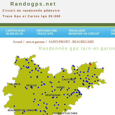
Randogps.net
Circuit de randonnée pédestre
Trace Gps et Cartes Ign 25:000
CARTES IGN®
DÉPOSER UNE
VISUALISER
CR
25:000 DU 82
TRACE GPS
MODIFIER UN CIRCUIT
R
Accueil
tarn-et-garonne
SAINT-PROJET - BEAUREGARD
Randonnée gps tarn-et-garo