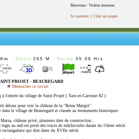
Bienvenue : Visiteur anonyme
Se connecter
|
Créer un compte
4Km
- Déniv:
265 M
- Durée:
05:00 Hrs
[0]
AINT-PROJET - BEAUREGARD
Mémoriser ce circuit
g à l'entrée du village de Saint-Projet ( Tarn-et-Garonne 82 )
tit détour pour voir la château de la "Reine Margot".
e dans le village de Beauregard et classée au monuments historiques.
Marsa, château privé, plusieurs date de construction ;
 logis au sud-est porte des traces de mâchicoulis datant du 15ème siècle
 rectangulaire qui doit dater du XVIIe siècle.