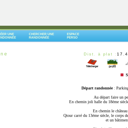
ÉER UNE
CHERCHER UNE
ESPACE
ANDONNÉE
RANDONNÉE
PERSO
nne
Dist. à plat :
17.
S
Départ randonnée
: Parkin
Au départ faire un pe
En chemin joli halle du 18éme siècl
En chemin le château 
Qtour carré du 13éme siècle, le corps de
et un bâtiment