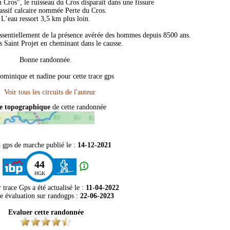
u Cros", le ruisseau du Cros disparaît dans une fissure
ssif calcaire nommée Perte du Cros.
L’eau ressort 3,5 km plus loin.
 essentiellement de la présence avérée des hommes depuis 8500 ans.
s Saint Projet en cheminant dans le causse.
Bonne randonnée.
ominique et nadine pour cette trace gps
e topographique
de cette randonnée
t gps de marche publié le :
14-12-2021
44
HGK
 trace Gps a été actualisé le :
11-04-2022
e évaluation sur
randogps
:
22-06-2023
Evaluer cette randonnée