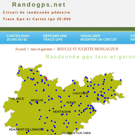
Randogps.net
Circuit de randonnée pédestre
Trace Gps et Cartes Ign 25:000
CARTES IGN®
DÉPOSER UNE
VISUALISER
CR
25:000 DU 82
TRACE GPS
MODIFIER UN CIRCUIT
R
Accueil
tarn-et-garonne
BOUCLE ST JULIETTE MONLAUZUN
Randonnée gps tarn-et-garo