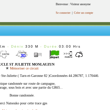
Bienvenue : Visiteur anonyme
Se connecter
|
Créer un compte
7Km
- Déniv:
330 M
- Durée:
03:00 Hrs
[0]
CLE ST JULIETTE MONLAUZUN
Mémoriser ce circuit
e Ste-Juliette ( Tarn-et-Garonne 82 )Coordonnées 44.286787, 1.170446.
ique randonnée sur route de campagne,
rage, sous bois et avec une partie du GR65...
Bonne randonnée.
rci Natsouko pour cette trace gps