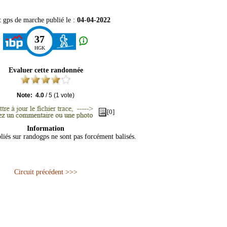
t gps de marche publié le :
04-04-2022
37
HGK
Evaluer cette randonnée
Note:
4.0
/
5
(
1
vote)
[0]
Information
bliés sur randogps ne sont pas forcément balisés.
Circuit précédent >>>