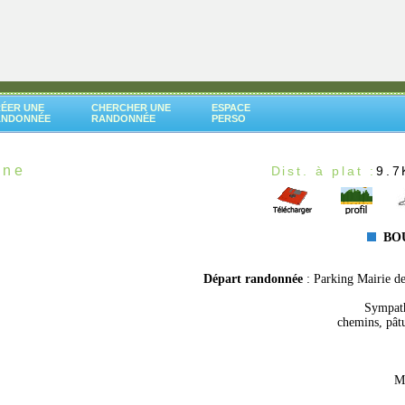
ÉER UNE
CHERCHER UNE
ESPACE
ANDONNÉE
RANDONNÉE
PERSO
nne
Dist. à plat :
9.
BOU
Départ randonnée
: Parking Mairie d
Sympath
chemins, pâtu
Me