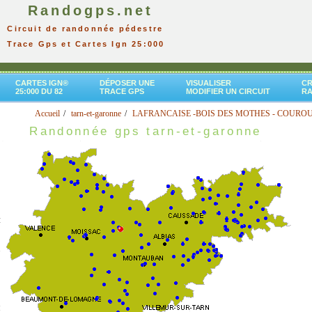
Randogps.net
Circuit de randonnée pédestre
Trace Gps et Cartes Ign 25:000
CARTES IGN®
DÉPOSER UNE
VISUALISER
CR
25:000 DU 82
TRACE GPS
MODIFIER UN CIRCUIT
R
Accueil
tarn-et-garonne
LAFRANCAISE -BOIS DES MOTHES - COURO
Randonnée gps tarn-et-garonne