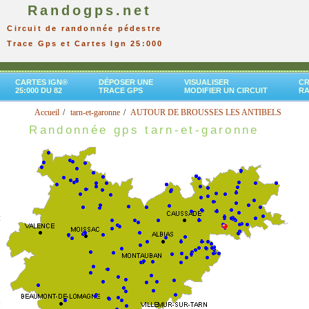
Randogps.net
Circuit de randonnée pédestre
Trace Gps et Cartes Ign 25:000
CARTES IGN®
DÉPOSER UNE
VISUALISER
CR
25:000 DU 82
TRACE GPS
MODIFIER UN CIRCUIT
R
Accueil
tarn-et-garonne
AUTOUR DE BROUSSES LES ANTIBELS
Randonnée gps tarn-et-garonne