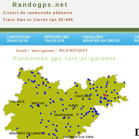
Randogps.net
Circuit de randonnée pédestre
Trace Gps et Cartes Ign 25:000
CARTES IGN®
DÉPOSER UNE
VISUALISER
CR
25:000 DU 82
TRACE GPS
MODIFIER UN CIRCUIT
R
Accueil
tarn-et-garonne
PECH BOUQUET
Randonnée gps tarn-et-garonne