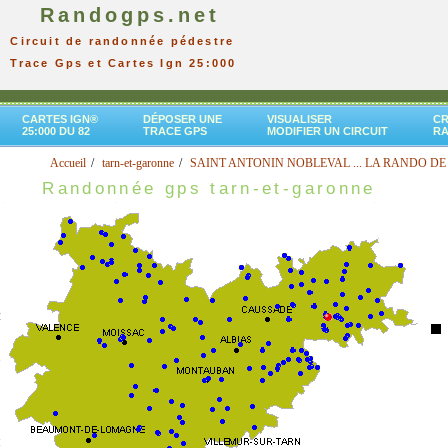
Randogps.net
Circuit de randonnée pédestre
Trace Gps et Cartes Ign 25:000
CARTES IGN®
DÉPOSER UNE
VISUALISER
CR
25:000 DU 82
TRACE GPS
MODIFIER UN CIRCUIT
R
Accueil
tarn-et-garonne
SAINT ANTONIN NOBLEVAL ... LA RANDO DE
Randonnée gps tarn-et-garonne