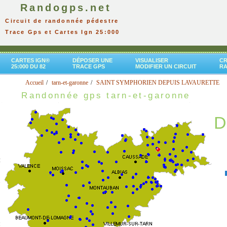
Randogps.net
Circuit de randonnée pédestre
Trace Gps et Cartes Ign 25:000
CARTES IGN®
DÉPOSER UNE
VISUALISER
CR
25:000 DU 82
TRACE GPS
MODIFIER UN CIRCUIT
R
Accueil
tarn-et-garonne
SAINT SYMPHORIEN DEPUIS LAVAURETTE
Randonnée gps tarn-et-garonne
D