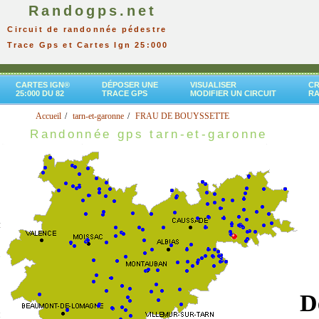
Randogps.net
Circuit de randonnée pédestre
Trace Gps et Cartes Ign 25:000
CARTES IGN®
DÉPOSER UNE
VISUALISER
CR
25:000 DU 82
TRACE GPS
MODIFIER UN CIRCUIT
R
Accueil
tarn-et-garonne
FRAU DE BOUYSSETTE
Randonnée gps tarn-et-garonne
D