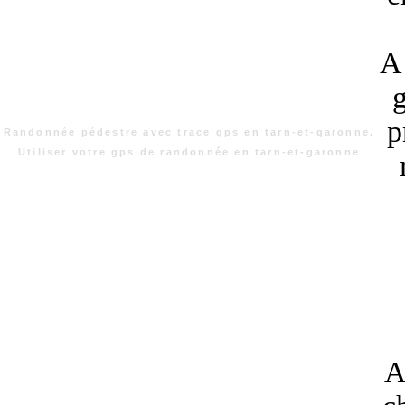
A 
g
p
Randonnée pédestre avec trace gps en tarn-et-garonne.
Utiliser votre gps de randonnée en tarn-et-garonne
A