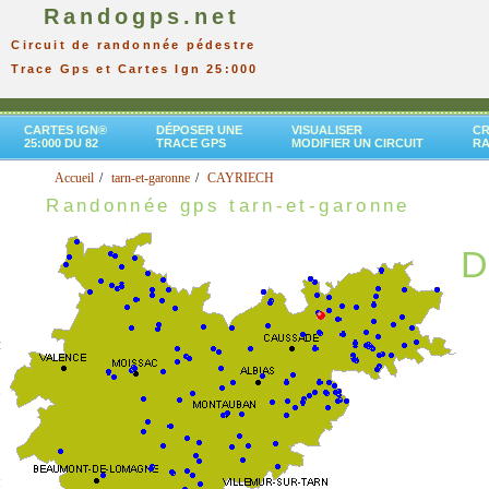
Randogps.net
Circuit de randonnée pédestre
Trace Gps et Cartes Ign 25:000
CARTES IGN®
DÉPOSER UNE
VISUALISER
CR
25:000 DU 82
TRACE GPS
MODIFIER UN CIRCUIT
R
Accueil
tarn-et-garonne
CAYRIECH
Randonnée gps tarn-et-garonne
D