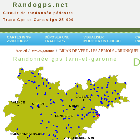
Randogps.net
Circuit de randonnée pédestre
Trace Gps et Cartes Ign 25:000
CARTES IGN®
DÉPOSER UNE
VISUALISER
CR
25:000 DU 82
TRACE GPS
MODIFIER UN CIRCUIT
R
Accueil
tarn-et-garonne
BRIAN DE VERE - LES ABRIOLS - BRUNIQUEL
Randonnée gps tarn-et-garonne
D