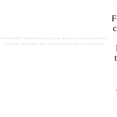
F
c
Randonnée pédestre avec trace gps en tarn-et-garonne.
Utiliser votre gps de randonnée en tarn-et-garonne