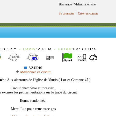
Bienvenue : Visiteur anonyme
Se connecter
|
Créer un compte
:
13.9Km
- Déniv:
298 M
- Durée:
03:30 Hrs
[0]
VAURIS
Mémoriser ce circuit
née
: Aux alentours de l'église de Vauris ( Lot-et-Garonne 47 )
Circuit champêtre et forestier ,
z excusez les petites hésitations sur le tracé du circuit
Bonne randonnée.
Merci Luc pour cette trace gps