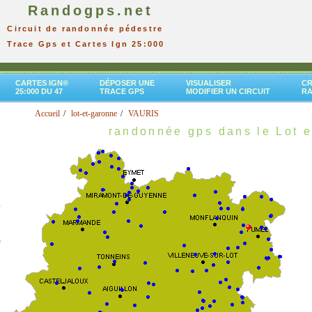
Randogps.net
Circuit de randonnée pédestre
Trace Gps et Cartes Ign 25:000
CARTES IGN®
DÉPOSER UNE
VISUALISER
CR
25:000 DU 47
TRACE GPS
MODIFIER UN CIRCUIT
R
Accueil
lot-et-garonne
VAURIS
randonnée gps dans le Lot 