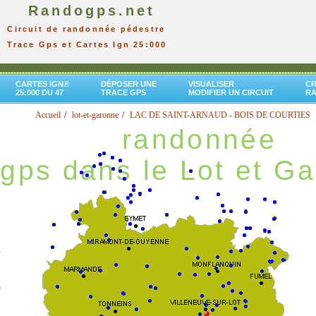
Randogps.net
Circuit de randonnée pédestre
Trace Gps et Cartes Ign 25:000
CARTES IGN®
DÉPOSER UNE
VISUALISER
CR
25:000 DU 47
TRACE GPS
MODIFIER UN CIRCUIT
R
Accueil
lot-et-garonne
LAC DE SAINT-ARNAUD - BOIS DE COURTIES
randonnée
gps dans le Lot et G