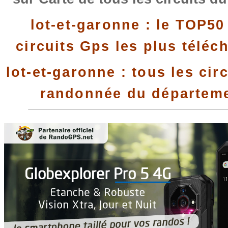
lot-et-garonne : le TOP50
circuits Gps les plus téléc
lot-et-garonne : tous les cir
randonnée du départem