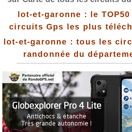
lot-et-garonne : le TOP50
circuits Gps les plus téléc
lot-et-garonne : tous les cir
randonnée du départem