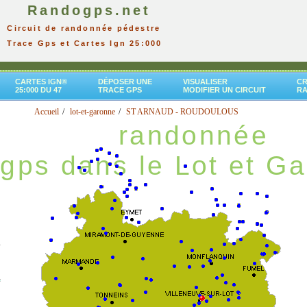
Randogps.net
Circuit de randonnée pédestre
Trace Gps et Cartes Ign 25:000
CARTES IGN®
DÉPOSER UNE
VISUALISER
CR
25:000 DU 47
TRACE GPS
MODIFIER UN CIRCUIT
R
Accueil
lot-et-garonne
ST ARNAUD - ROUDOULOUS
randonnée
gps dans le Lot et G