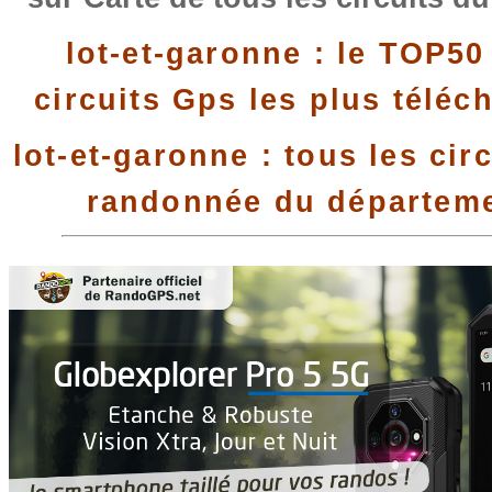
lot-et-garonne : le TOP50
circuits Gps les plus téléc
lot-et-garonne : tous les cir
randonnée du départem