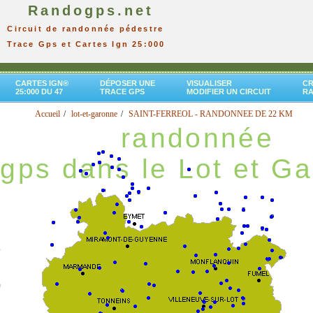
Randogps.net
Circuit de randonnée pédestre
Trace Gps et Cartes Ign 25:000
CARTES IGN®
DÉPOSER UNE
VISUALISER
CR
25:000 DU 47
TRACE GPS
MODIFIER UN CIRCUIT
R
Accueil
lot-et-garonne
SAINT-FERREOL - RANDONNEE DE 22 KM
randonnée
gps dans le Lot et G