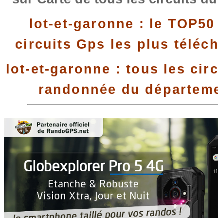
lot-et-garonne : le TOP50
circuits Gps les plus téléc
lot-et-garonne : tous les cir
randonnée du départem