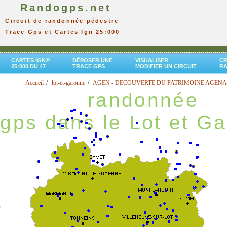
Randogps.net
Circuit de randonnée pédestre
Trace Gps et Cartes Ign 25:000
CARTES IGN®
DÉPOSER UNE
VISUALISER
CR
25:000 DU 47
TRACE GPS
MODIFIER UN CIRCUIT
R
Accueil
lot-et-garonne
AGEN - DECOUVERTE DU PATRIMOINE AGENA
randonnée
gps dans le Lot et G