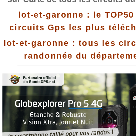
lot-et-garonne : le TOP50
circuits Gps les plus téléc
lot-et-garonne : tous les cir
randonnée du départem