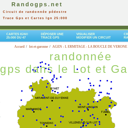
Randogps.net
Circuit de randonnée pédestre
Trace Gps et Cartes Ign 25:000
CARTES IGN®
DÉPOSER UNE
VISUALISER
CR
25:000 DU 47
TRACE GPS
MODIFIER UN CIRCUIT
R
Accueil
lot-et-garonne
AGEN - L ERMITAGE - LA BOUCLE DE VERONE
randonnée
gps dans le Lot et G