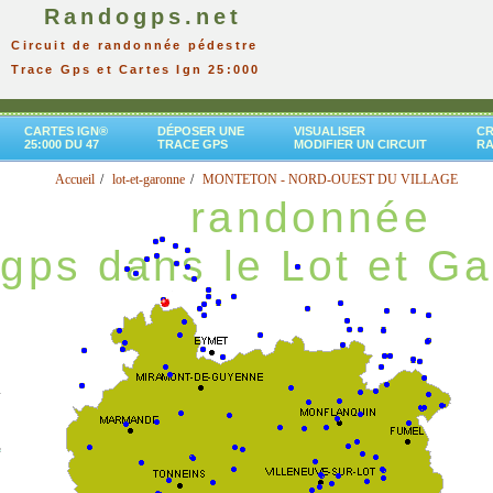
Randogps.net
Circuit de randonnée pédestre
Trace Gps et Cartes Ign 25:000
CARTES IGN®
DÉPOSER UNE
VISUALISER
CR
25:000 DU 47
TRACE GPS
MODIFIER UN CIRCUIT
R
Accueil
lot-et-garonne
MONTETON - NORD-OUEST DU VILLAGE
randonnée
gps dans le Lot et G