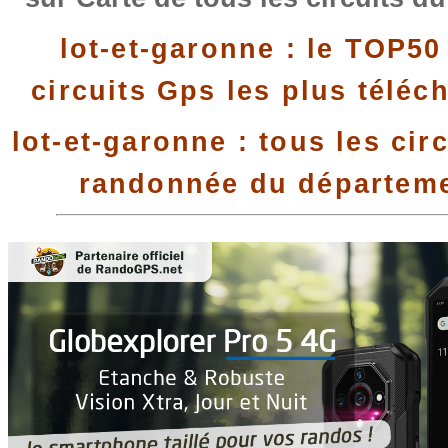
lot-et-garonne : le TOP50
circuits Gps les plus téléc
lot-et-garonne : tous les cir
randonnée du départem