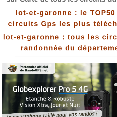
lot-et-garonne : le TOP50
circuits Gps les plus téléc
lot-et-garonne : tous les cir
randonnée du départem