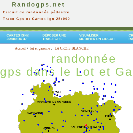
Randogps.net
Circuit de randonnée pédestre
Trace Gps et Cartes Ign 25:000
CARTES IGN®
DÉPOSER UNE
VISUALISER
CR
25:000 DU 47
TRACE GPS
MODIFIER UN CIRCUIT
R
Accueil
lot-et-garonne
LA CROIS BLANCHE
randonnée
gps dans le Lot et G