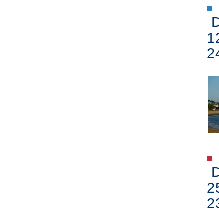
D
1
2
D
2
2