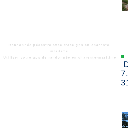
Randonnée pédestre avec trace gps en charente-
maritime.
Utiliser votre gps de randonnée en charente-maritime
D
7
3