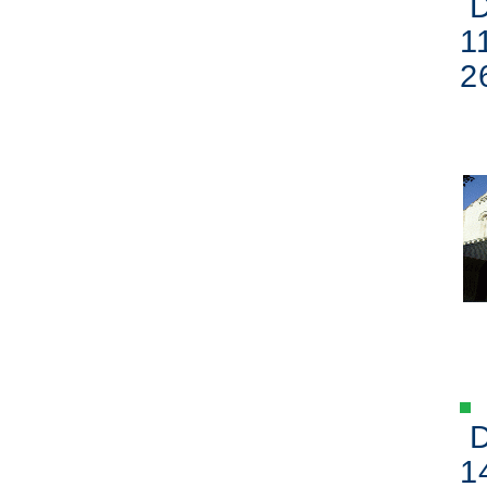
D
1
2
D
1