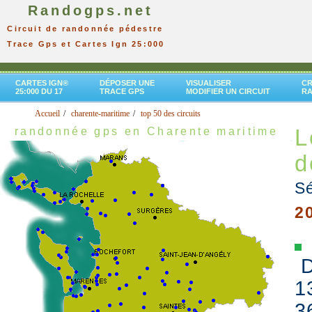
Randogps.net
Circuit de randonnée pédestre
Trace Gps et Cartes Ign 25:000
CARTES IGN®
DÉPOSER UNE
VISUALISER
CR
25:000 DU 17
TRACE GPS
MODIFIER UN CIRCUIT
R
Accueil
charente-maritime
top 50 des circuits
L
randonnée gps en Charente maritime
d
Sé
2
D
1
3