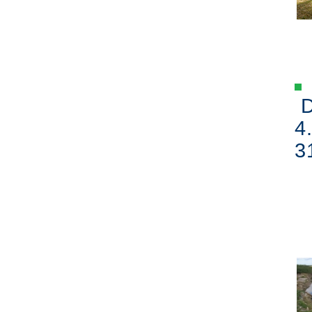
D
4
3