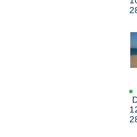
1
2
D
1
2