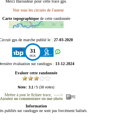
Merci Baroudeur pour cette trace gps.
Carte topographique
de cette randonnée
Circuit gps de marche publié le :
27-03-2020
31
HGK
ernière évaluation sur
randogps
:
13-12-2024
Evaluer cette randonnée
Note:
3.1
/
5
(
38
votes)
[0]
Information
its publiés sur randogps ne sont pas forcément balisés.