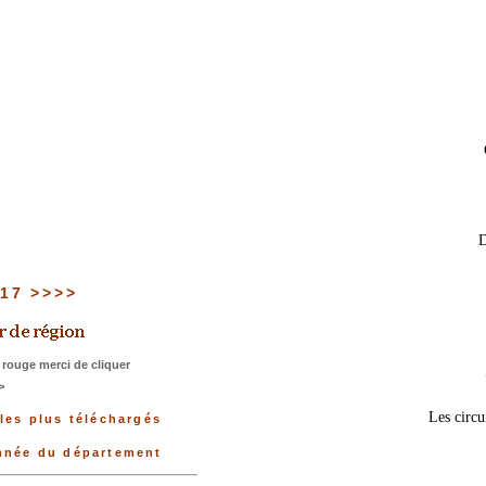
D
u 17 >>>>
rouge merci de cliquer
>
Les circu
les plus téléchargés
onnée du département