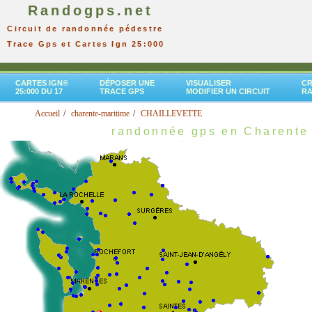
Randogps.net
Circuit de randonnée pédestre
Trace Gps et Cartes Ign 25:000
CARTES IGN®
DÉPOSER UNE
VISUALISER
CR
25:000 DU 17
TRACE GPS
MODIFIER UN CIRCUIT
R
Accueil
charente-maritime
CHAILLEVETTE
randonnée gps en Charente