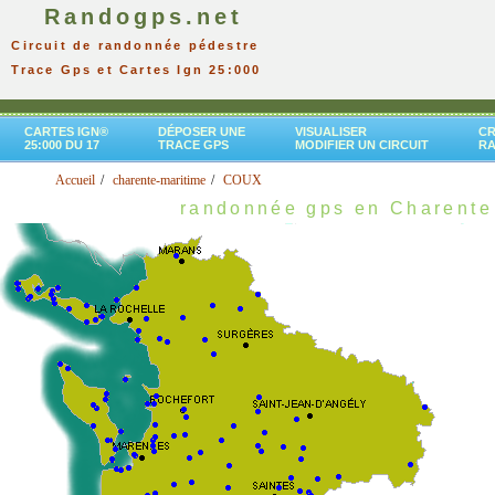
Randogps.net
Circuit de randonnée pédestre
Trace Gps et Cartes Ign 25:000
CARTES IGN®
DÉPOSER UNE
VISUALISER
CR
25:000 DU 17
TRACE GPS
MODIFIER UN CIRCUIT
R
Accueil
charente-maritime
COUX
randonnée gps en Charente