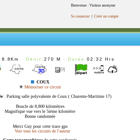
Bienvenue : Visiteur anonyme
Se connecter
|
Créer un compte
:
8.8Km
- Déniv:
270 M
- Durée:
02:32 Hrs
[0]
COUX
Mémoriser ce circuit
ée
: Parking salle polyvalente de Coux ( Charente-Maritime 17)
Boucle de 8,800 kilomètres
Magnifique vue vers le 5ième kilomètre
Bonne randonnée
Merci Guy pour cette trace gps