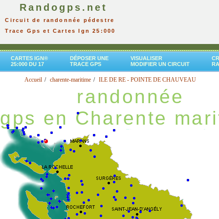
Randogps.net
Circuit de randonnée pédestre
Trace Gps et Cartes Ign 25:000
CARTES IGN®
DÉPOSER UNE
VISUALISER
CR
25:000 DU 17
TRACE GPS
MODIFIER UN CIRCUIT
R
Accueil
charente-maritime
ILE DE RE - POINTE DE CHAUVEAU
randonnée
gps en Charente mari