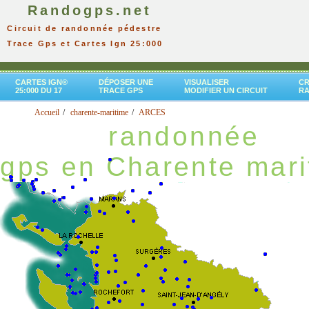
Randogps.net
Circuit de randonnée pédestre
Trace Gps et Cartes Ign 25:000
CARTES IGN®
DÉPOSER UNE
VISUALISER
CR
25:000 DU 17
TRACE GPS
MODIFIER UN CIRCUIT
R
Accueil
charente-maritime
ARCES
randonnée
gps en Charente mari