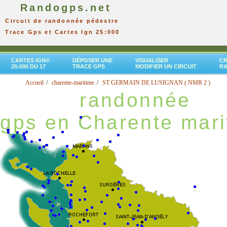
Randogps.net
Circuit de randonnée pédestre
Trace Gps et Cartes Ign 25:000
CARTES IGN®
DÉPOSER UNE
VISUALISER
CR
25:000 DU 17
TRACE GPS
MODIFIER UN CIRCUIT
R
Accueil
charente-maritime
ST GERMAIN DE LUSIGNAN ( NMR 2 )
randonnée
gps en Charente mari