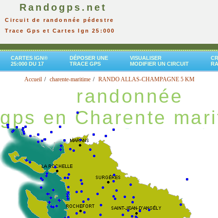
Randogps.net
Circuit de randonnée pédestre
Trace Gps et Cartes Ign 25:000
CARTES IGN®
DÉPOSER UNE
VISUALISER
CR
25:000 DU 17
TRACE GPS
MODIFIER UN CIRCUIT
R
Accueil
charente-maritime
RANDO ALLAS-CHAMPAGNE 5 KM
randonnée
gps en Charente mari