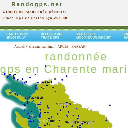
Randogps.net
Circuit de randonnée pédestre
Trace Gps et Cartes Ign 25:000
CARTES IGN®
DÉPOSER UNE
VISUALISER
CR
25:000 DU 17
TRACE GPS
MODIFIER UN CIRCUIT
R
Accueil
charente-maritime
ARCES - BARZAN
randonnée
gps en Charente mari