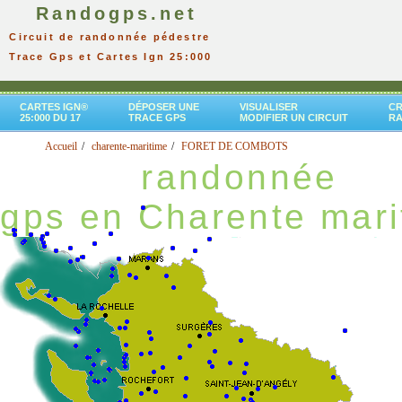
Randogps.net
Circuit de randonnée pédestre
Trace Gps et Cartes Ign 25:000
CARTES IGN®
DÉPOSER UNE
VISUALISER
CR
25:000 DU 17
TRACE GPS
MODIFIER UN CIRCUIT
R
Accueil
charente-maritime
FORET DE COMBOTS
randonnée
gps en Charente mari