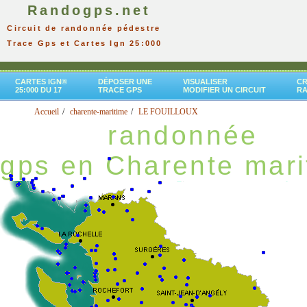
Randogps.net
Circuit de randonnée pédestre
Trace Gps et Cartes Ign 25:000
CARTES IGN®
DÉPOSER UNE
VISUALISER
CR
25:000 DU 17
TRACE GPS
MODIFIER UN CIRCUIT
R
Accueil
charente-maritime
LE FOUILLOUX
randonnée
gps en Charente mari