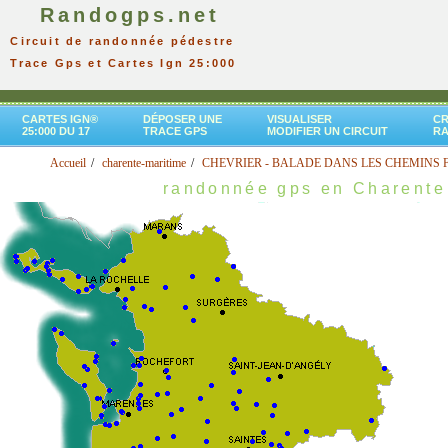
Randogps.net
Circuit de randonnée pédestre
Trace Gps et Cartes Ign 25:000
CARTES IGN®
DÉPOSER UNE
VISUALISER
CR
25:000 DU 17
TRACE GPS
MODIFIER UN CIRCUIT
R
Accueil
charente-maritime
CHEVRIER - BALADE DANS LES CHEMINS 
randonnée gps en Charente