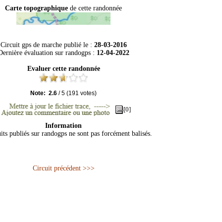
Carte topographique
de cette randonnée
Circuit gps de marche publié le :
28-03-2016
Dernière évaluation sur
randogps
:
12-04-2022
Evaluer cette randonnée
Note:
2.6
/
5
(
191
votes)
[0]
Information
its publiés sur randogps ne sont pas forcément balisés.
Circuit précédent >>>