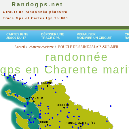
Randogps.net
Circuit de randonnée pédestre
Trace Gps et Cartes Ign 25:000
CARTES IGN®
DÉPOSER UNE
VISUALISER
CR
25:000 DU 17
TRACE GPS
MODIFIER UN CIRCUIT
R
Accueil
charente-maritime
BOUCLE DE SAINT-PALAIS-SUR-MER
randonnée
gps en Charente mari